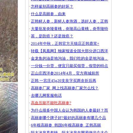
·
怎样鉴别高丽参的好坏？
·
什么是高丽参，由来
·
正韩鲜人参，新鲜人参泡酒，选好人参，正韩
·
大量批发炎陵黄桃，炎陵高山黄桃，炎帝陵特
·
茶，是防癌？还是致癌？
·
2014年中秋，正韩官方天猫店正韩鹿茸+
·
转载【凤凰网】独家报道全国大部分进口西洋
·
金龙鱼的油是地沟油，我们吃的全是地沟油，
·
一分钱一分货，便宜只能买假货，假货的特点
·
正山庄西洋参2014年4月，官方商城前所
·
正韩 一宫庄45g20支良字买两盒折后再
·
高丽参厂家_网上找高丽参厂家怎么找？
·
去哪儿网客服电话
·
高血压能不能吃高丽参?
·
为什么很多中国人会认为韩国的人参最好？而
·
高丽参哪个牌子好?最好的高丽参有哪几个品
·
6年根高丽参_韩国6年根高丽参_正韩高丽
·
恒大冰泉真有钱，恒大冰泉在网易做这个大个