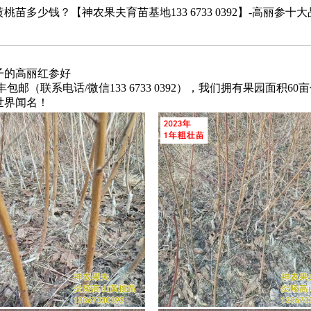
苗多少钱？【神农果夫育苗基地133 6733 0392】-高丽参
子的高丽红参好
（联系电话/微信133 6733 0392），我们拥有果园面积60
世界闻名！