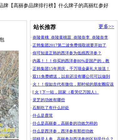
十大品牌【高丽参品牌排行榜】什么牌子的高丽红参好
更多>>
站长推荐
·
炎陵黄桃_炎陵黄桃苗_炎陵奈李_炎陵奈李
亩包
·
正韩集团2017第二波免费领取就要开始了
·
你可知道正韩的西洋参为低残西洋参？
·
内幕！！！你买的西洋参80%是国产的，教
·
正韩集团15年周庆，千万现金豪礼大放送！
·
双11免费赠送，以前还没有哪公司可以做到
·
火！！假如古代有微信，那时候的朋友圈应该
·
[ 火 ] 下一站，回家（看哭亿万国人）
·
灵芝的功效有哪些
·
石斛吃了有什么好处
·
什么是鹿茸
·
什么是高丽参，高丽参的功效怎样的
·
什么是西洋参，西洋参有那些功效
·
同样是人参，高丽参与西洋参的区别是什么？