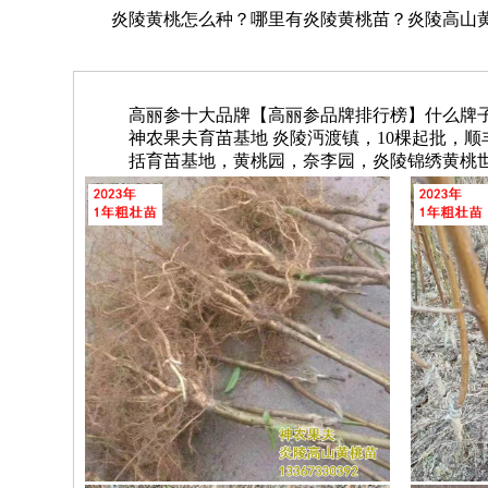
炎陵黄桃怎么种？哪里有炎陵黄桃苗？炎陵高山黄桃
高丽参十大品牌【高丽参品牌排行榜】什么牌
神农果夫育苗基地 炎陵沔渡镇，10棵起批，顺丰包邮
括育苗基地，黄桃园，奈李园，炎陵锦绣黄桃