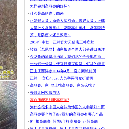
·
怎样鉴别高丽参的好坏？
·
什么是高丽参，由来
·
正韩鲜人参，新鲜人参泡酒，选好人参，正韩
·
大量批发炎陵黄桃，炎陵高山黄桃，炎帝陵特
·
茶，是防癌？还是致癌？
·
2014年中秋，正韩官方天猫店正韩鹿茸+
·
转载【凤凰网】独家报道全国大部分进口西洋
·
金龙鱼的油是地沟油，我们吃的全是地沟油，
·
一分钱一分货，便宜只能买假货，假货的特点
·
正山庄西洋参2014年4月，官方商城前所
·
正韩 一宫庄45g20支良字买两盒折后再
·
高丽参厂家_网上找高丽参厂家怎么找？
·
去哪儿网客服电话
·
高血压能不能吃高丽参?
·
为什么很多中国人会认为韩国的人参最好？而
·
高丽参哪个牌子好?最好的高丽参有哪几个品
·
6年根高丽参_韩国6年根高丽参_正韩高丽
·
恒大冰泉真有钱，恒大冰泉在网易做这个大个