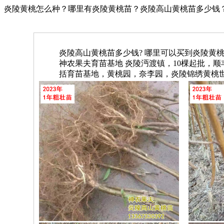
炎陵黄桃怎么种？哪里有炎陵黄桃苗？炎陵高山黄桃苗多少钱？【神农果
炎陵高山黄桃苗多少钱? 哪里可以买到炎陵黄桃苗？【
神农果夫育苗基地 炎陵沔渡镇，10棵起批，顺丰包邮
括育苗基地，黄桃园，奈李园，炎陵锦绣黄桃