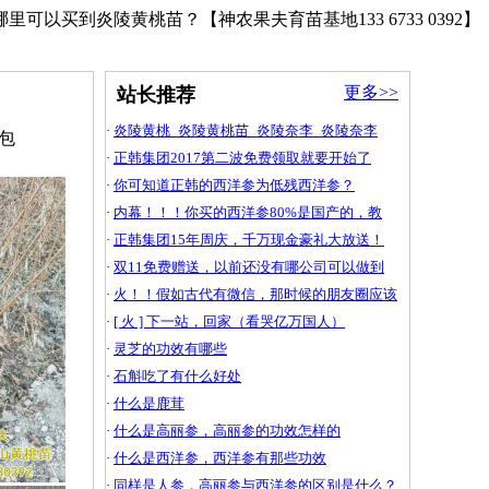
可以买到炎陵黄桃苗？【神农果夫育苗基地133 6733 0392】
更多>>
站长推荐
·
炎陵黄桃_炎陵黄桃苗_炎陵奈李_炎陵奈李
亩包
·
正韩集团2017第二波免费领取就要开始了
·
你可知道正韩的西洋参为低残西洋参？
·
内幕！！！你买的西洋参80%是国产的，教
·
正韩集团15年周庆，千万现金豪礼大放送！
·
双11免费赠送，以前还没有哪公司可以做到
·
火！！假如古代有微信，那时候的朋友圈应该
·
[ 火 ] 下一站，回家（看哭亿万国人）
·
灵芝的功效有哪些
·
石斛吃了有什么好处
·
什么是鹿茸
·
什么是高丽参，高丽参的功效怎样的
·
什么是西洋参，西洋参有那些功效
·
同样是人参，高丽参与西洋参的区别是什么？