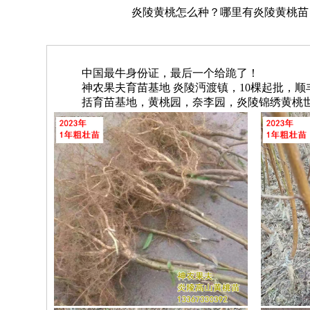
炎陵黄桃怎么种？哪里有炎陵黄桃苗？炎
中国最牛身份证，最后一个给跪了！
神农果夫育苗基地 炎陵沔渡镇，10棵起批，顺丰包邮
括育苗基地，黄桃园，奈李园，炎陵锦绣黄桃