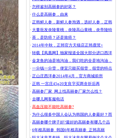
·
怎样鉴别高丽参的好坏？
·
什么是高丽参，由来
·
正韩鲜人参，新鲜人参泡酒，选好人参，正韩
·
大量批发炎陵黄桃，炎陵高山黄桃，炎帝陵特
·
茶，是防癌？还是致癌？
·
2014年中秋，正韩官方天猫店正韩鹿茸+
·
转载【凤凰网】独家报道全国大部分进口西洋
·
金龙鱼的油是地沟油，我们吃的全是地沟油，
·
一分钱一分货，便宜只能买假货，假货的特点
·
正山庄西洋参2014年4月，官方商城前所
·
正韩 一宫庄45g20支良字买两盒折后再
·
高丽参厂家_网上找高丽参厂家怎么找？
·
去哪儿网客服电话
·
高血压能不能吃高丽参?
·
为什么很多中国人会认为韩国的人参最好？而
·
高丽参哪个牌子好?最好的高丽参有哪几个品
·
6年根高丽参_韩国6年根高丽参_正韩高丽
·
恒大冰泉真有钱，恒大冰泉在网易做这个大个