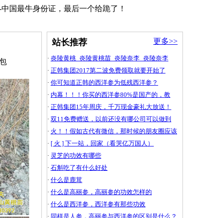
2】-中国最牛身份证，最后一个给跪了！
更多>>
站长推荐
·
炎陵黄桃_炎陵黄桃苗_炎陵奈李_炎陵奈李
亩包
·
正韩集团2017第二波免费领取就要开始了
·
你可知道正韩的西洋参为低残西洋参？
·
内幕！！！你买的西洋参80%是国产的，教
·
正韩集团15年周庆，千万现金豪礼大放送！
·
双11免费赠送，以前还没有哪公司可以做到
·
火！！假如古代有微信，那时候的朋友圈应该
·
[ 火 ] 下一站，回家（看哭亿万国人）
·
灵芝的功效有哪些
·
石斛吃了有什么好处
·
什么是鹿茸
·
什么是高丽参，高丽参的功效怎样的
·
什么是西洋参，西洋参有那些功效
·
同样是人参，高丽参与西洋参的区别是什么？