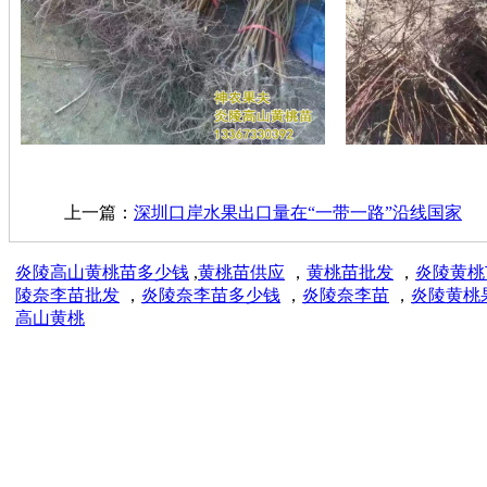
上一篇：
深圳口岸水果出口量在“一带一路”沿线国家
炎陵高山黄桃苗多少钱
,
黄桃苗供应
，
黄桃苗批发
，
炎陵黄桃
陵奈李苗批发
，
炎陵奈李苗多少钱
，
炎陵奈李苗
，
炎陵黄桃
高山黄桃