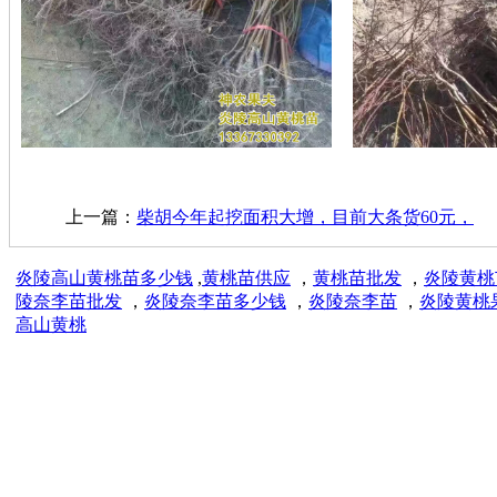
上一篇：
柴胡今年起挖面积大增，目前大条货60元，
炎陵高山黄桃苗多少钱
,
黄桃苗供应
，
黄桃苗批发
，
炎陵黄桃
陵奈李苗批发
，
炎陵奈李苗多少钱
，
炎陵奈李苗
，
炎陵黄桃
高山黄桃