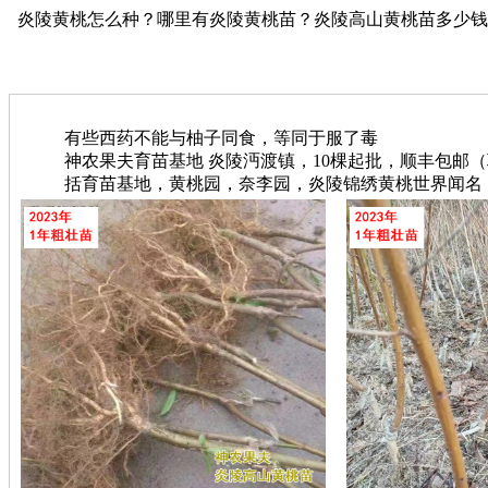
炎陵黄桃怎么种？哪里有炎陵黄桃苗？炎陵高山黄桃苗多少钱？【神
有些西药不能与柚子同食，等同于服了毒
神农果夫育苗基地 炎陵沔渡镇，10棵起批，顺丰包邮（联系电
括育苗基地，黄桃园，奈李园，炎陵锦绣黄桃世界闻名