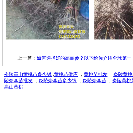
上一篇：
如何选择好的高丽参？以下给你介绍全球第一
炎陵高山黄桃苗多少钱
,
黄桃苗供应
，
黄桃苗批发
，
炎陵黄桃
陵奈李苗批发
，
炎陵奈李苗多少钱
，
炎陵奈李苗
，
炎陵黄桃
高山黄桃