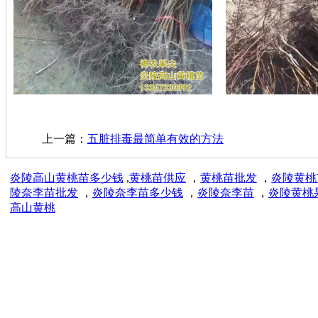
上一篇：
五脏排毒最简单有效的方法
炎陵高山黄桃苗多少钱
,
黄桃苗供应
，
黄桃苗批发
，
炎陵黄桃
陵奈李苗批发
，
炎陵奈李苗多少钱
，
炎陵奈李苗
，
炎陵黄桃
高山黄桃