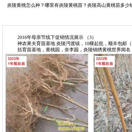
炎陵黄桃怎么种？哪里有炎陵黄桃苗？炎陵高山黄桃苗多少钱？【神
2016年母亲节线下促销情况展示 （3）
神农果夫育苗基地 炎陵沔渡镇，10棵起批，顺丰包邮（联系电
括育苗基地，黄桃园，奈李园，炎陵锦绣黄桃世界闻名