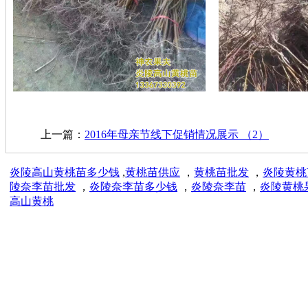
上一篇：
2016年母亲节线下促销情况展示 （2）
炎陵高山黄桃苗多少钱
,
黄桃苗供应
，
黄桃苗批发
，
炎陵黄桃
陵奈李苗批发
，
炎陵奈李苗多少钱
，
炎陵奈李苗
，
炎陵黄桃
高山黄桃