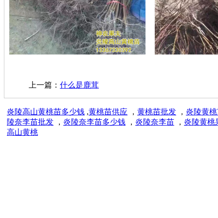
上一篇：
什么是鹿茸
炎陵高山黄桃苗多少钱
,
黄桃苗供应
，
黄桃苗批发
，
炎陵黄桃
陵奈李苗批发
，
炎陵奈李苗多少钱
，
炎陵奈李苗
，
炎陵黄桃
高山黄桃