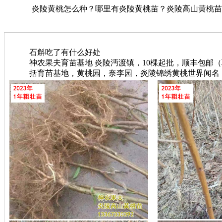
炎陵黄桃怎么种？哪里有炎陵黄桃苗？炎陵高山黄桃苗多少钱
石斛吃了有什么好处
神农果夫育苗基地 炎陵沔渡镇，10棵起批，顺丰包邮（联系电
括育苗基地，黄桃园，奈李园，炎陵锦绣黄桃世界闻名