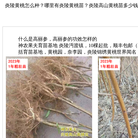
炎陵黄桃怎么种？哪里有炎陵黄桃苗？炎陵高山黄桃苗多少钱？【神
什么是高丽参，高丽参的功效怎样的
神农果夫育苗基地 炎陵沔渡镇，10棵起批，顺丰包邮（联系电
括育苗基地，黄桃园，奈李园，炎陵锦绣黄桃世界闻名