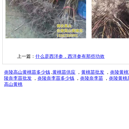
上一篇：
什么是西洋参，西洋参有那些功效
炎陵高山黄桃苗多少钱
,
黄桃苗供应
，
黄桃苗批发
，
炎陵黄桃
陵奈李苗批发
，
炎陵奈李苗多少钱
，
炎陵奈李苗
，
炎陵黄桃
高山黄桃