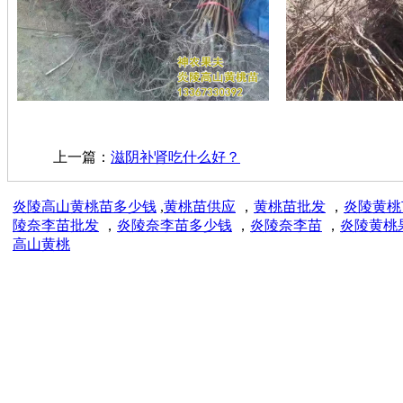
上一篇：
滋阴补肾吃什么好？
炎陵高山黄桃苗多少钱
,
黄桃苗供应
，
黄桃苗批发
，
炎陵黄桃
陵奈李苗批发
，
炎陵奈李苗多少钱
，
炎陵奈李苗
，
炎陵黄桃
高山黄桃